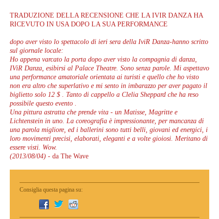
TRADUZIONE DELLA RECENSIONE CHE LA IVIR DANZA HA
RICEVUTO IN USA DOPO LA SUA PERFORMANCE
dopo aver visto lo spettacolo di ieri sera della IviR Danza-hanno scritto
sul giornale locale:
Ho appena varcato la porta dopo aver visto la compagnia di danza,
IViR Danza, esibirsi al Palace Theatre. Sono senza parole. Mi aspettavo
una performance amatoriale orientata ai turisti e quello che ho visto
non era altro che superlativo e mi sento in imbarazzo per aver pagato il
biglietto solo 12 $ . Tanto di cappello a Clelia Sheppard che ha reso
possibile questo evento .
Una pittura astratta che prende vita - un Matisse, Magritte e
Lichtenstein in uno. La coreografia è impressionante, per mancanza di
una parola migliore, ed i ballerini sono tutti belli, giovani ed energici, i
loro movimenti precisi, elaborati, eleganti e a volte gioiosi. Meritano di
essere visti. Wow.
(2013/08/04)
- da The Wave
Consiglia questa pagina su: