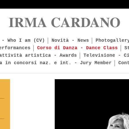
IRMA CARDANO
 - Who I am (CV)
Novità - News
Photogaller
erformances
Corso di Danza - Dance Class
S
attività artistica - Awards
Televisione - C
a in concorsi naz. e int. - Jury Member
Con