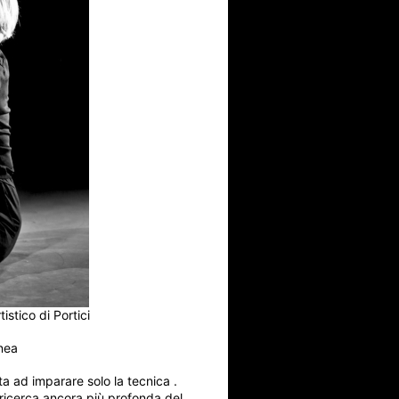
stico di Portici
anea
ta ad imparare solo la tecnica .
ricerca ancora più profonda del